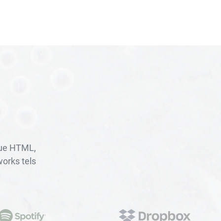
que HTML,
orks tels